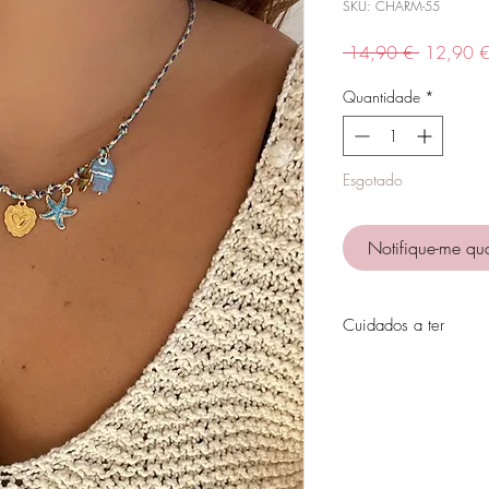
SKU: CHARM-55
Preço
 14,90 € 
12,90 
normal
Quantidade
*
Esgotado
Notifique-me qua
Cuidados a ter
Evite o contacto com á
perfumes, álcool ou ou
Evite dormir com as pe
Guarde as suas peças n
peças de fácil oxidaçã