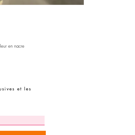
assembler avec des piè
leur en nacre
sives et les
Demandes spéciales
Guide des tailles
Termes et conditions
Contacts