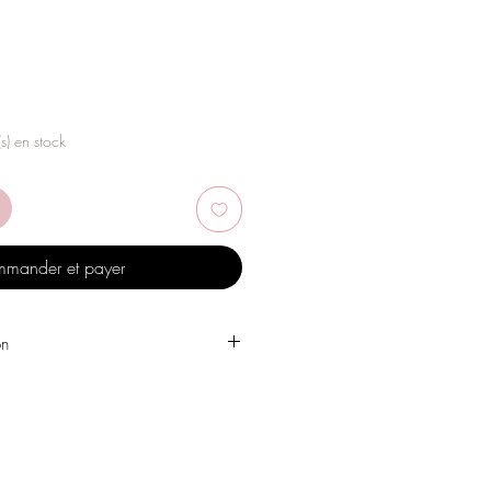
rix
romotionnel
(s) en stock
mander et payer
on
 l'eau, les produits de soins
, l'alcool ou d'autres produits
es bijoux.
 un endroit sec et évitez de les