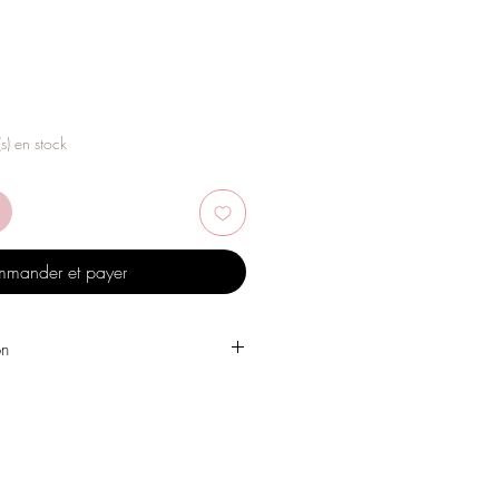
(s) en stock
mander et payer
on
 l'eau, les produits de soins
, l'alcool ou d'autres produits
es bijoux.
 un endroit sec et évitez de les