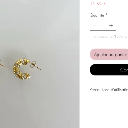
Prix
16,90 €
Quantité
*
Il ne reste que 3 article
Ajouter au panier
Com
Précautions d'utilisati
Évitez tout contact avec
personnels, les parfums
chimiques.
Évitez de dormir avec l
Stockez vos pièces dans