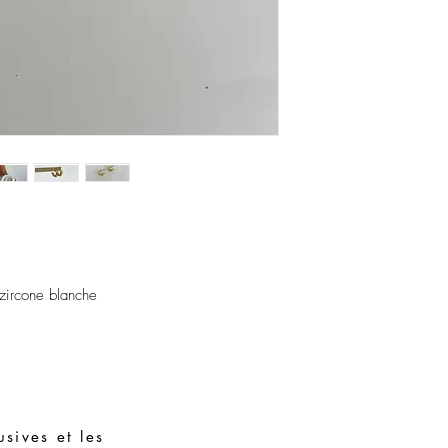
assembler avec des piè
zircone blanche
sives et les
Demandes spéciales