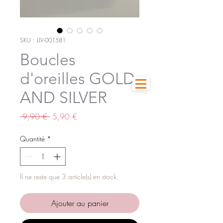
SKU : LIV-001581
Boucles
d'oreilles GOLD
AND SILVER
Prix
Prix
 9,90 € 
5,90 €
original
promotionnel
Quantité
*
Il ne reste que 3 article(s) en stock
Ajouter au panier