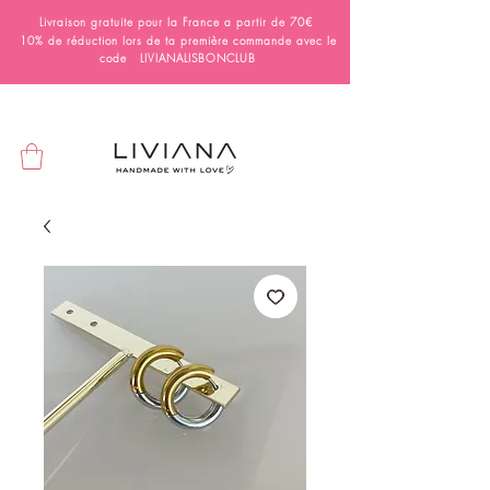
Livraison gratuite pour la France a partir de 70€
10% de réduction lors de ta première commande avec le
code LIVIANALISBONCLUB