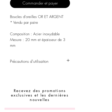
Commander et payer
Boucles d'oreilles OR ET ARGENT
* Vendu par paire
Composition : Acier inoxydable
Mesure : 20 mm et épaisseur de 3
mm
Précautions d'utilisaiton
Évitez tout contact avec l'eau, les
produits de soins personnels, les parfums,
l'alcool ou d'autres produits chimiques.
Évitez de dormir avec les bijoux.
Recevez des promotions
Stockez vos pièces dans un endroit sec
exclusives et les dernières
et évitez de les assembler avec des
nouvelles
pièces facilement oxydables.