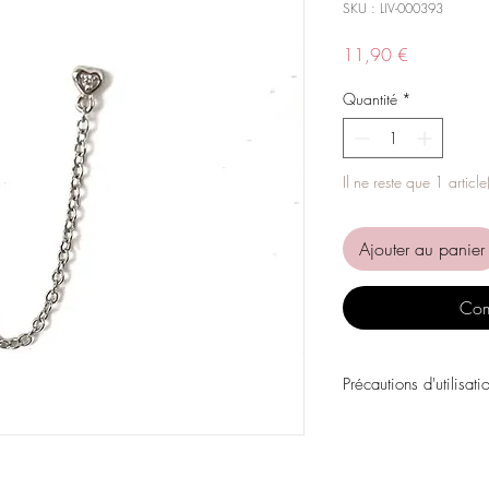
SKU : LIV-000393
Prix
11,90 €
Quantité
*
Il ne reste que 1 article
Ajouter au panier
Com
Précautions d'utilisati
Évitez tout contact avec
personnels, les parfums
chimiques.