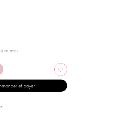
(s) en stock
mander et payer
on
 l'eau, les produits de soins
, l'alcool ou d'autres produits