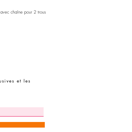
Évitez de dormir avec l
Stockez vos pièces dans
 avec chaîne pour 2 trous
assembler avec des piè
sives et les
Demandes spéciales
Guide des tailles
Termes et conditions
Contacts