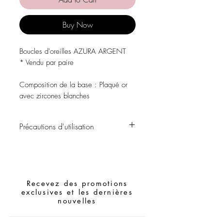
Buy Now
Boucles d'oreilles AZURA ARGENT
* Vendu par paire
Composition de la base
: Plaqué or
avec zircones blanches
Précautions d'utilisation
Évitez tout contact avec l'eau, les
produits de soins personnels, les parfums,
l'alcool ou d'autres produits chimiques.
Évitez de dormir avec les morceaux.
Recevez des promotions
Stockez vos pièces dans un endroit sec
exclusives et les dernières
et évitez de les assembler avec des
nouvelles
pièces facilement oxydables.