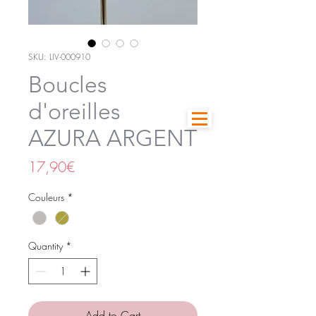
SKU: LIV-000910
Boucles
d'oreilles
AZURA ARGENT
Price
17,90€
Couleurs
*
Quantity
*
Add to Cart