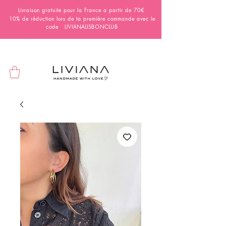
Livraison gratuite pour la France a partir de 70€
10% de réduction lors de ta première commande avec le
code LIVIANALISBONCLUB