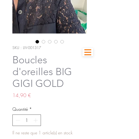
SKU : LIV-001317
Boucles
d'oreilles BIG
GIGI GOLD
Prix
14,90 €
Quantité
*
Il ne reste que 1 article(s) en stock