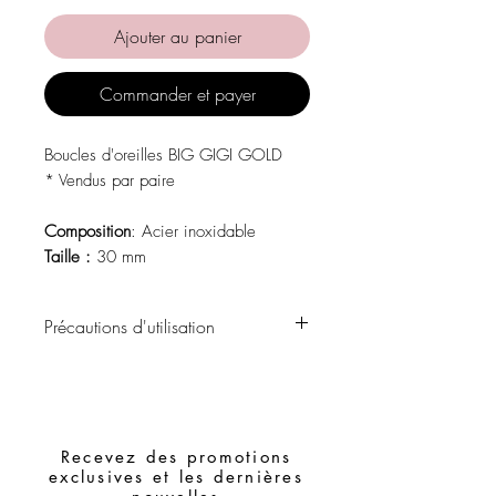
Ajouter au panier
Commander et payer
Boucles d'oreilles BIG GIGI GOLD
* Vendus par paire
Composition
: Acier inoxidable
Taille :
30 mm
Précautions d'utilisation
Evite o contacto com água, produtos de
higiene pessoal, perfumes, álcool ou
outros químicos.
Evite dormir com as peças.
Recevez des promotions
Guarde as suas peças num local seco e
exclusives et les dernières
evite juntá-las com peças de fácil