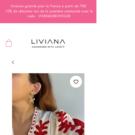
Livraison gratuite pour la France a partir de 70€
10% de réduction lors de ta première commande avec le
code LIVIANALISBONCLUB