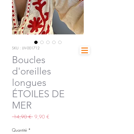
SKU : LIV-001712
Boucles
d'oreilles
longues
ÉTOILES DE
MER
Prix
Prix
 14,90 € 
9,90 €
original
promotionnel
Quantité
*