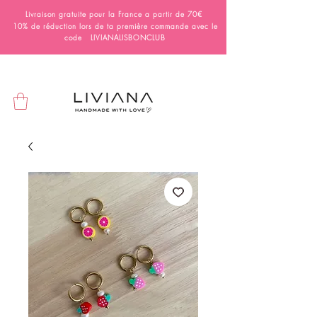
Livraison gratuite pour la France a partir de 70€
10% de réduction lors de ta première commande avec le
code LIVIANALISBONCLUB