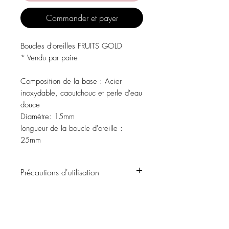
Commander et payer
Boucles d'oreilles FRUITS GOLD
* Vendu par paire
Composition de la base
: Acier
inoxydable, caoutchouc et perle d'eau
douce
Diamètre:
15mm
longueur de la boucle d'oreille
:
25mm
Précautions d'utilisation
Évitez tout contact avec l'eau, les
produits de soins personnels, les parfums,
l'alcool ou d'autres produits chimiques.
Évitez de dormir avec les bijoux.