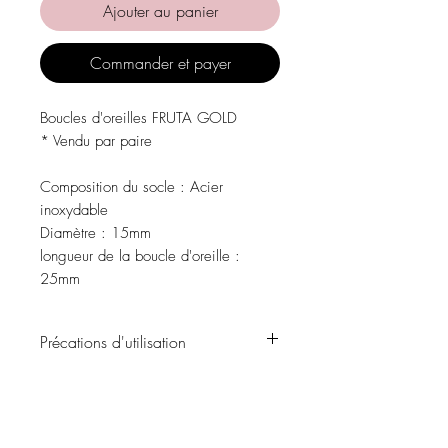
Ajouter au panier
Commander et payer
Boucles d'oreilles FRUTA GOLD
* Vendu par paire
Composition du socle
: Acier
inoxydable
Diamètre :
15mm
longueur de la boucle d'oreille
:
25mm
Précations d'utilisation
Évitez tout contact avec l'eau, les
produits de soins personnels, les parfums,
l'alcool ou d'autres produits chimiques.
Évitez de dormir avec les bijoux.