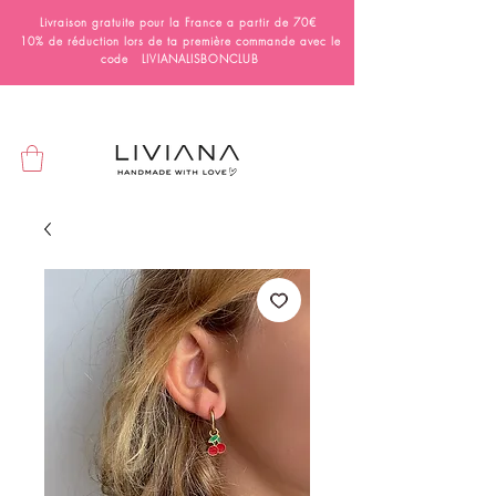
Livraison gratuite pour la France a partir de 70€
10% de réduction lors de ta première commande avec le
code LIVIANALISBONCLUB