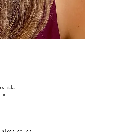
Évitez de dormir avec l
Stockez vos pièces dans
assembler avec des piè
ns nickel
5mm
sives et les
Demandes spéciales