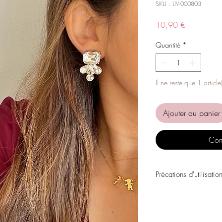
SKU : LIV-000803
Prix
10,90 €
Quantité
*
Il ne reste que 1 article
Ajouter au panier
Com
Précations d'utilisatio
Évitez tout contact avec
personnels, les parfums
chimiques.