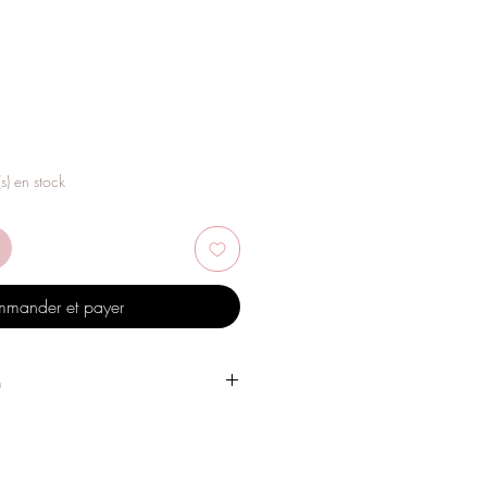
(s) en stock
mander et payer
n
 l'eau, les produits de soins
, l'alcool ou d'autres produits