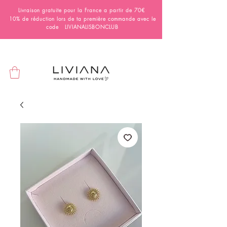
Livraison gratuite pour la France a partir de 70€
10% de réduction lors de ta première commande avec le
code LIVIANALISBONCLUB