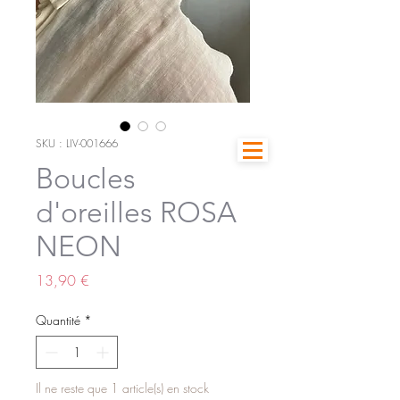
SKU : LIV-001666
Boucles
d'oreilles ROSA
NEON
Prix
13,90 €
Quantité
*
Il ne reste que 1 article(s) en stock