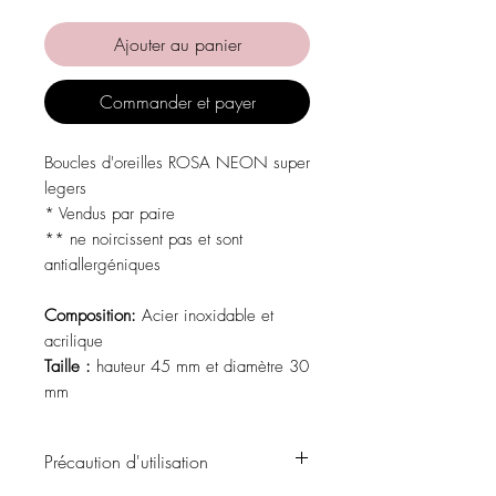
Ajouter au panier
Commander et payer
Boucles d'oreilles ROSA NEON super
legers
* Vendus par paire
** ne noircissent pas et sont
antiallergéniques
Composition:
Acier inoxidable et
acrilique
Taille :
hauteur 45 mm et diamètre 30
mm
Précaution d'utilisation