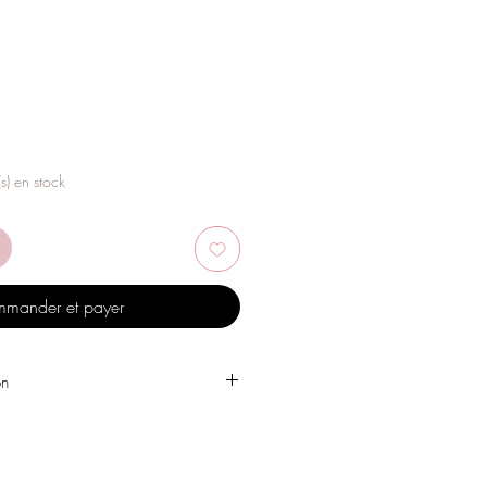
Prix
€
promotionnel
(s) en stock
mander et payer
on
 l'eau, les produits de soins
, l'alcool ou d'autres produits