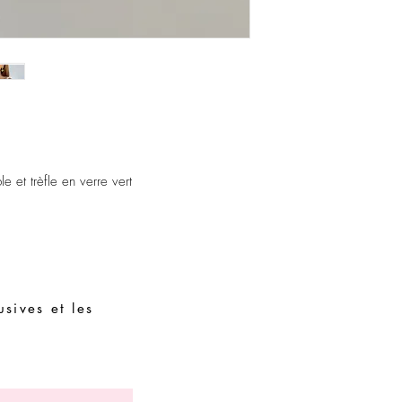
Évitez de dormir avec l
Stockez vos pièces dans
assembler avec des piè
 et trèfle en verre vert
sives et les
Demandes spéciales
Guide des tailles
Termes et conditions