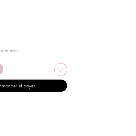
rix
romotionnel
(s) en stock
mander et payer