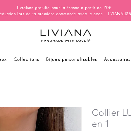
Livraison gratuite pour la France a partir de 70€
éduction lors de ta première commande avec le code LIVIANALI
oux
Collections
Bijoux personalisables
Accessoires
Collier 
en 1