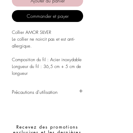
Ajouter au panier
Commander et payer
Collier AMOR SILVER
Le collier ne noircit pas et est anti-
allergique.
Composition du fil :
Acier inoxydable
Longueur du fil
: 36,5 cm + 5 cm de
longueur
Précautions d'utilisation
Évitez tout contact avec l'eau, les
produits de soins personnels, les parfums,
l'alcool ou d'autres produits chimiques.
Évitez de dormir avec les morceaux.
Recevez des promotions
Stockez vos pièces dans un endroit sec
exclusives et les dernières