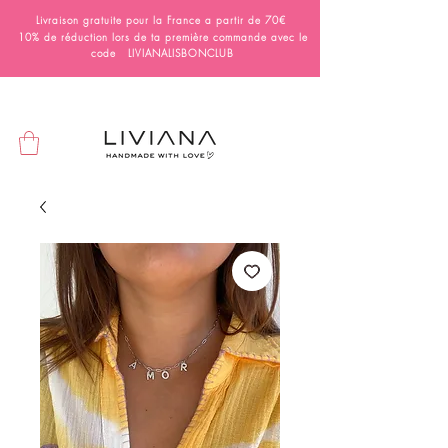
Livraison gratuite pour la France a partir de 70€
10% de réduction lors de ta première commande avec le
code LIVIANALISBONCLUB