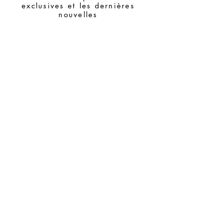
exclusives et les dernières
et évitez de les assembler avec des
nouvelles
pièces facilement oxydables.
Souscrire
Demandes spéciales
Guide des tailles
Termes et conditions
Contacts
FAQ
Expédition et retours
politique de confidentialité