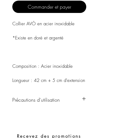
Commander et payer
Collier AVÓ en acier inoxidable
*Existe en doré et argenté
Composition : Acier inoxidable
Longueur : 42 cm + 5 cm d'extension
Précautions d'utilisation
Évitez tout contact avec l'eau, les
produits de soins personnels, les parfums,
l'alcool ou d'autres produits chimiques.
Évitez de dormir avec les bijoux.
Recevez des promotions
Stockez vos pièces dans un endroit sec