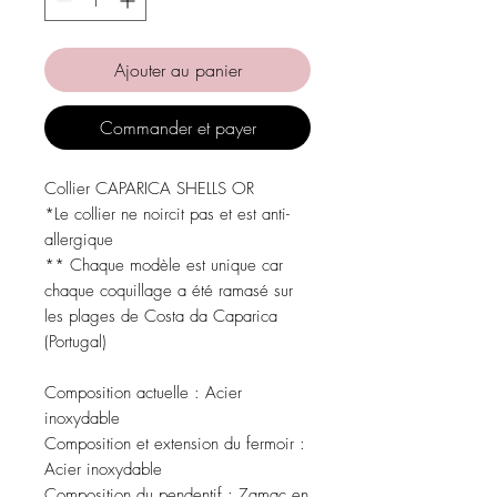
Ajouter au panier
Commander et payer
Collier CAPARICA SHELLS OR
*Le collier ne noircit pas et est anti-
allergique
** Chaque modèle est unique car
chaque coquillage a été ramasé sur
les plages de Costa da Caparica
(Portugal)
Composition actuelle : Acier
inoxydable
Composition et extension du fermoir :
Acier inoxydable
Composition du pendentif : Zamac en