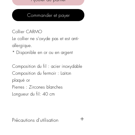
Commander et payer
Collier CARMO
Le collier ne s'oxyde pas et est anti-
allergique.
* Disponible en or ou en argent
Composition du fil
: acier inoxydable
Composition du fermoir
: Laiton
plaqué or
Pierres
: Zircones blanches
Longueur du fil:
40 cm
Précautions d'utilisation
Évitez tout contact avec l'eau, les