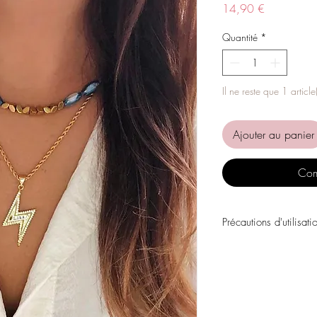
Prix
14,90 €
Quantité
*
Il ne reste que 1 article
Ajouter au panier
Com
Précautions d'utilisati
Évitez tout contact avec
personnels, les parfums
chimiques.
Évitez de dormir avec l
Stockez vos pièces dans