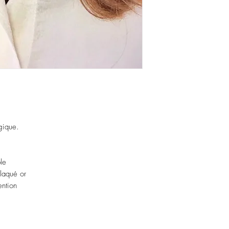
assembler avec des piè
rgique.
le
plaqué or
ntion