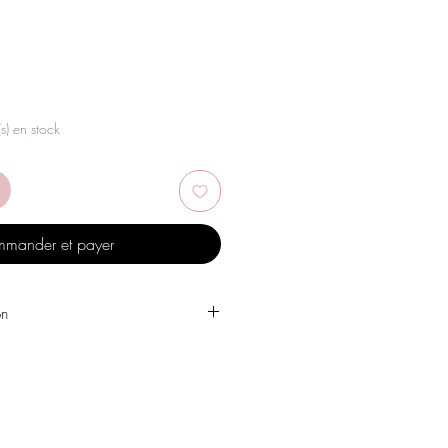
(s) en stock
mander et payer
on
 l'eau, les produits de soins
, l'alcool ou d'autres produits
es bijoux.
 un endroit sec et évitez de les