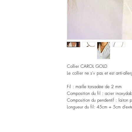
Collier CAROL GOLD
Le collier ne s'v pas et est anti-alle
Fil
: maille torsadée de 2 mm
Composition du fil
: acier inoxydab
Composition du pendentif
: laiton 
Longueur du fil:
45cm + 5cm d'exte