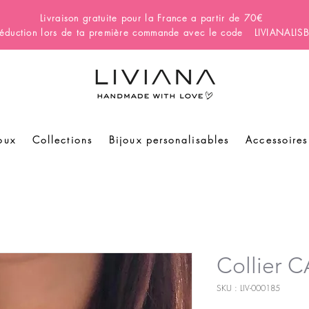
Livraison gratuite pour la France a partir de 70€
éduction lors de ta première commande avec le code LIVIANALI
oux
Collections
Bijoux personalisables
Accessoires
Collier
SKU : LIV-000185