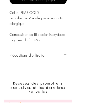
Collier PILAR GOLD
Le collier ne s'oxyde pas et est anti-
allergique.
Composition du fil
: acier inoxydable
Longueur du fil:
45 cm
Précautions d'utilisation
Évitez tout contact avec l'eau, les
produits de soins personnels, les parfums,
l'alcool ou autres produits chimiques.
Recevez des promotions
Évitez de dormir avec les bijoux.
exclusives et les dernières
nouvelles
Gardez vos bijoux dans un endroit sec et
évitez de les assembler avec des bijoux
facilement oxydables.