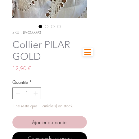
SKU : LIV-000093
Collier PILAR
GOLD
Prix
12,90 €
Quantité
*
Il ne reste que 1 article(s) en stock
Ajouter au panier
Commander et payer