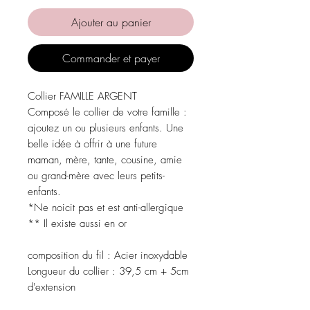
Ajouter au panier
Commander et payer
Collier FAMILLE ARGENT
Composé le collier de votre famille :
ajoutez un ou plusieurs enfants. Une
belle idée à offrir à une future
maman, mère, tante, cousine, amie
ou grand-mère avec leurs petits-
enfants.
*Ne noicit pas et est anti-allergique
** Il existe aussi en or
composition du fil
:
Acier inoxydable
Longueur du collier :
39,5 cm + 5cm
d'extension