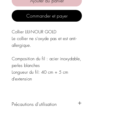
Ajouter au panier
Commander et payer
Collier LILI-NOUR GOLD
Le collier ne s'oxyde pas et est anti-
allergique.
Composition du fil
: acier inoxydable,
perles blanches
Longueur du fil:
40 cm + 5 cm
d'extension
Précautions d'utilisation
Évitez tout contact avec l'eau, les
produits de soins personnels, les parfums,
l'alcool ou d'autres produits chimiques.