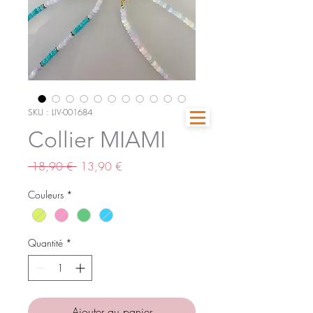
SKU : LIV-001684
Collier MIAMI
Prix
Prix
 18,90 € 
13,90 €
original
promotionnel
Couleurs
*
Quantité
*
Ajouter au panier