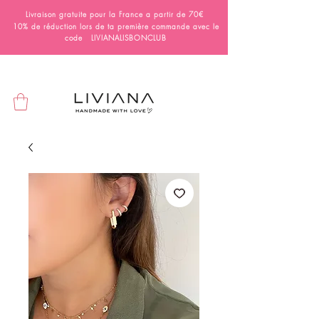
Livraison gratuite pour la France a partir de 70€
10% de réduction lors de ta première commande avec le
code LIVIANALISBONCLUB