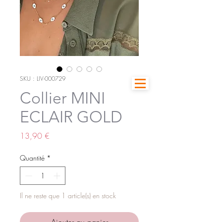
SKU : LIV-000729
Collier MINI
ECLAIR GOLD
Prix
13,90 €
Quantité
*
Il ne reste que 1 article(s) en stock
Ajouter au panier