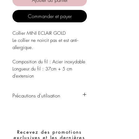
Commander et payer
Collier MINI ECLAIR GOLD
Le collier ne noircit pas et est anti-
allergique.
Composition du fil :
Acier inoxydable
Longueur du fil
: 37cm + 5 cm
d'extension
Précautions d'utilisation
Évitez tout contact avec l'eau, les
produits de soins personnels, les parfums,
l'alcool ou d'autres produits chimiques.
Évitez de dormir avec les morceaux.
Recevez des promotions
Stockez vos pièces dans un endroit sec
exclusives et les dernières