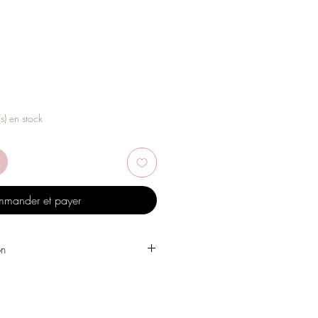
(s) en stock
mander et payer
on
 l'eau, les produits de soins
, l'alcool ou d'autres produits