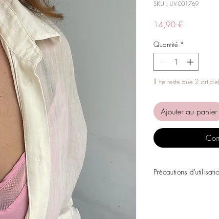
SKU : LIV-001769
Prix
14,90 €
Quantité
*
Il ne reste que 2 article
Ajouter au panier
Com
Précautions d'utilisati
Évitez tout contact avec
personnels, les parfums
chimiques.