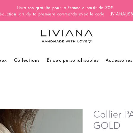
Livraison gratuite pour la France a partir de 70€
éduction lors de ta première commande avec le code LIVIANALI
oux
Collections
Bijoux personalisables
Accessoires
Collier 
GOLD