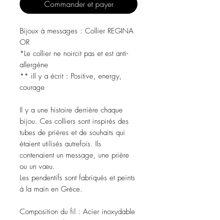
Commander et payer
Bijoux à messages : Collier REGINA
OR
*Le collier ne noircit pas et est anti-
allergène
** iIl y a écrit : Positive, energy,
courage
Il y a une histoire derrière chaque
bijou. Ces colliers sont inspirés des
tubes de prières et de souhaits qui
étaient utilisés autrefois. Ils
contenaient un message, une prière
ou un vœu.
Les pendentifs sont fabriqués et peints
à la main en Grèce.
Composition du fil :
Acier inoxydable