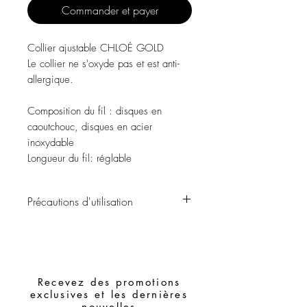
Commander et payer
Collier ajustable CHLOÉ GOLD
Le collier ne s'oxyde pas et est anti-
allergique.
Composition du fil
: disques en
caoutchouc, disques en acier
inoxydable
Longueur du fil:
réglable
Précautions d'utilisation
Évitez tout contact avec l'eau, les
produits de soins personnels, les parfums,
l'alcool ou autres produits chimiques.
Recevez des promotions
exclusives et les dernières
Évitez de dormir avec les bijoux.
nouvelles