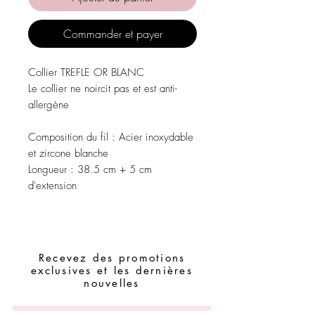
Commander et payer
Collier TREFLE OR BLANC
Le collier ne noircit pas et est anti-
allergène
Composition du fil :
Acier inoxydable
et zircone blanche
Longueur :
38.5 cm + 5 cm
d'extension
Recevez des promotions
exclusives et les dernières
nouvelles