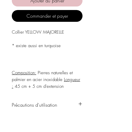
Ajouter au panier
Commander et payer
Collier YELLOW MAJORELLE
* existe aussi en turquoise
Composition:
Pierres naturelles et
palmier en acier inoxidable
Longueur
:
45 cm + 5 cm d'extension
Précautions d'utilisation
Évitez tout contact avec l'eau, les
produits de soins personnels, les parfums,
l'alcool ou d'autres produits chimiques.