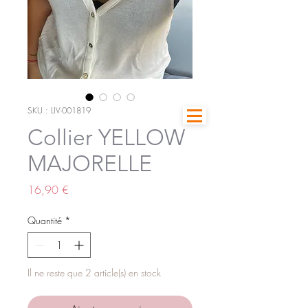
SKU : LIV-001819
Collier YELLOW
MAJORELLE
Prix
16,90 €
Quantité
*
Il ne reste que 2 article(s) en stock