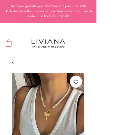
Livraison gratuite pour la France a partir de 70€
10% de réduction lors de ta première commande avec le
code LIVIANALISBONCLUB