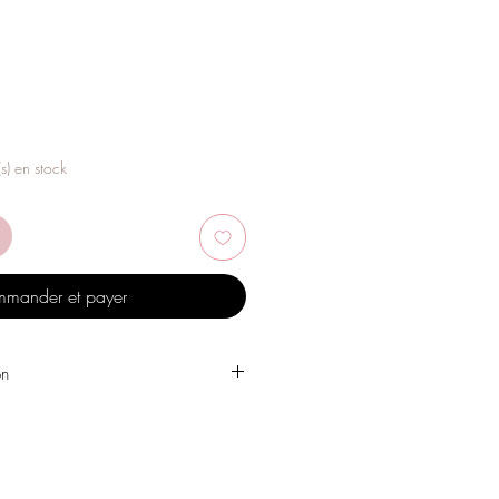
(s) en stock
mander et payer
on
 l'eau, les produits de soins
, l'alcool ou d'autres produits
es bijoux.