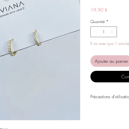
Prix
19,90 €
Quantité
*
Il ne reste que 1 article
Ajouter au panier
Com
Précautions d'utilisati
Évitez tout contact avec
personnels, les parfums
chimiques.
Évitez de dormir avec l