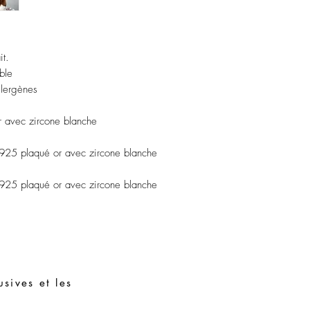
Stockez vos pièces dans
assembler avec des piè
it.
ble
allergènes
r avec zircone blanche
 925 plaqué or avec zircone blanche
 925 plaqué or avec zircone blanche
sives et les
Demandes spéciales