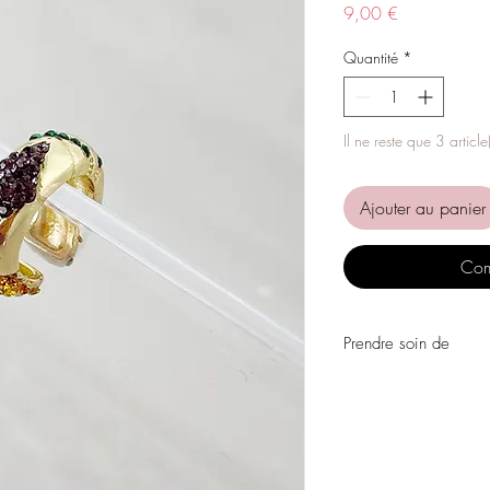
Prix
9,00 €
Quantité
*
Il ne reste que 3 article
Ajouter au panier
Com
Prendre soin de
Évitez tout contact avec
personnels, les parfums
chimiques.
Évitez de dormir avec l
Stockez vos pièces dans