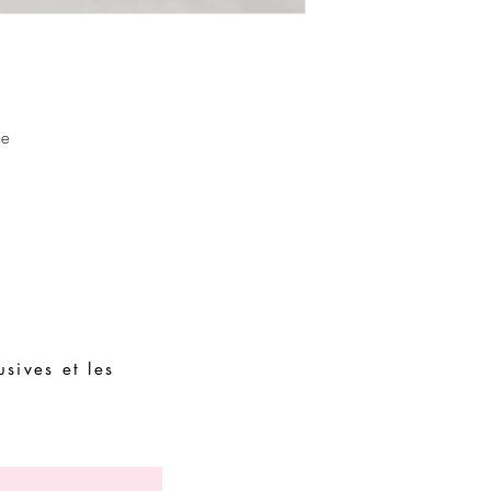
assembler avec des piè
ue
sives et les
Demandes spéciales
Guide des tailles
Termes et conditions
Contacts