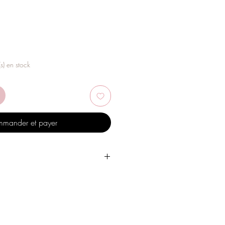
(s) en stock
mander et payer
 l'eau, les produits de soins
, l'alcool ou d'autres produits
es bijoux.
 un endroit sec et évitez de les