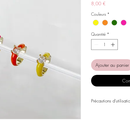
Prix
8,00 €
Couleurs
*
Quantité
*
Ajouter au panier
Com
Précautions d'utilisati
Évitez tout contact avec
personnels, les parfums
chimiques.