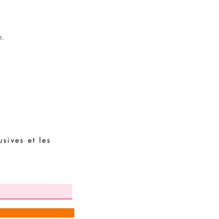
Évitez de dormir avec l
Stockez vos pièces dans
assembler avec des piè
e.
sives et les
Demandes spéciales
Guide des tailles
Termes et conditions
Contacts