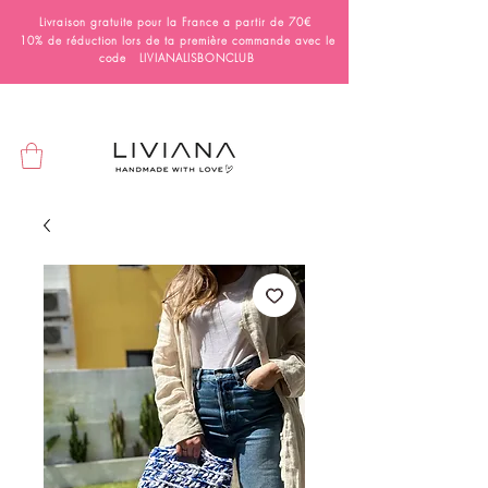
Livraison gratuite pour la France a partir de 70€
10% de réduction lors de ta première commande avec le
code LIVIANALISBONCLUB