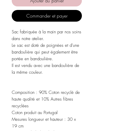
Ajouter au panier
Commander et payer
Sac fabriquée à la main par nos soins
dans notre atelier.
Le sac est doté de poignées et d'une
bandoulière qui peut également être
portée en bandoulière.
Il est vendu avec une bandoulière de
la même couleur.
Composition :
90% Coton recyclé de
haute qualité et 10% Autres fibres
recyclées
Coton produit au Portugal
Mesures longueur et hauteur :
30 x
19 cm