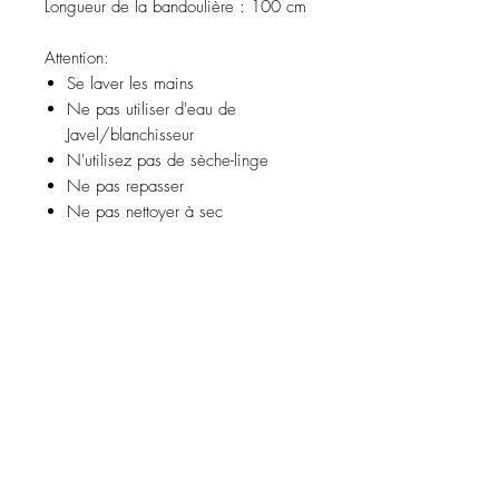
Longueur de la bandoulière :
100 cm
Attention:
Se laver les mains
Ne pas utiliser d'eau de
Javel/blanchisseur
N'utilisez pas de sèche-linge
Ne pas repasser
Ne pas nettoyer à sec
Recevez des promotions
exclusives et les dernières
nouvelles
Souscrire