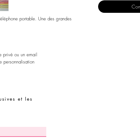
Com
téléphone portable. Une des grandes
 privé ou un email
e personnalisation
sives et les
Demandes spéciales
Guide des tailles
Termes et conditions
Contacts