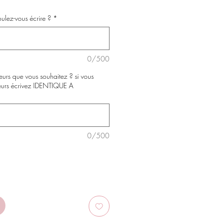
oulez-vous écrire ?
*
0/500
eurs que vous souhaitez ? si vous
eurs écrivez IDENTIQUE A
0/500