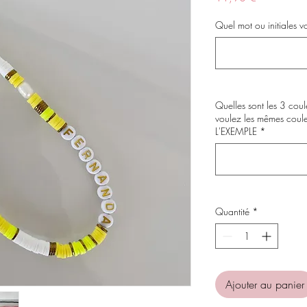
Quel mot ou initiales v
Quelles sont les 3 coul
voulez les mêmes coul
L'EXEMPLE
*
Quantité
*
Ajouter au panier