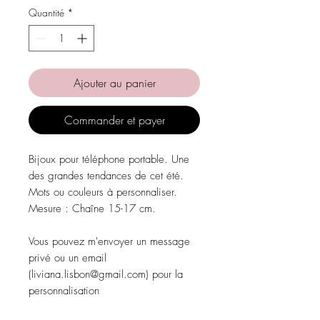
Quantité
*
Ajouter au panier
Commander et payer
Bijoux pour téléphone portable. Une
des grandes tendances de cet été.
Mots ou couleurs à personnaliser.
Mesure : Chaîne 15-17 cm.
Vous pouvez m'envoyer un message
privé ou un email
(liviana.lisbon@gmail.com) pour la
personnalisation