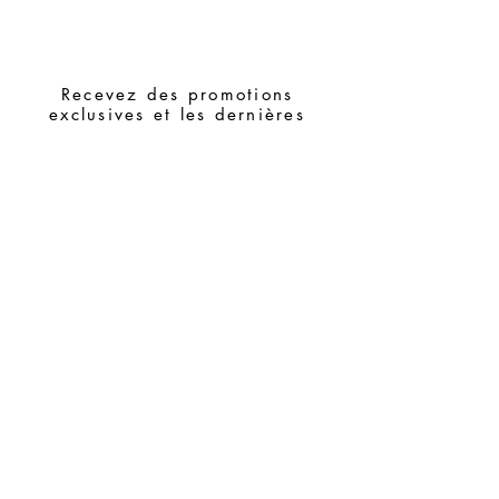
Recevez des promotions
exclusives et les dernières
nouvelles
Souscrire
Demandes spéciales
Guide des tailles
Termes et conditions
Contacts
FAQ