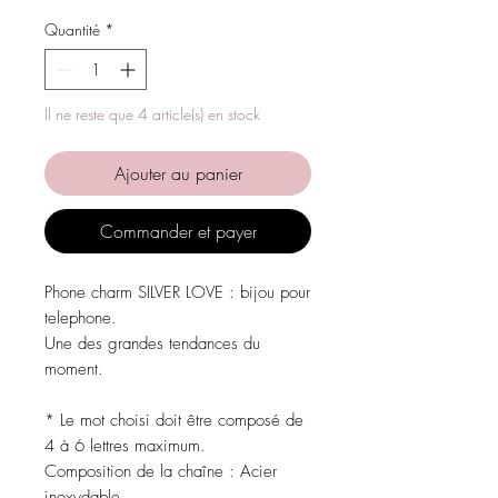
Quantité
*
Il ne reste que 4 article(s) en stock
Ajouter au panier
Commander et payer
Phone charm SILVER LOVE : bijou pour
telephone.
Une des grandes tendances du
moment.
* Le mot choisi doit être composé de
4 à 6 lettres maximum.
Composition de la chaîne : Acier
inoxydable