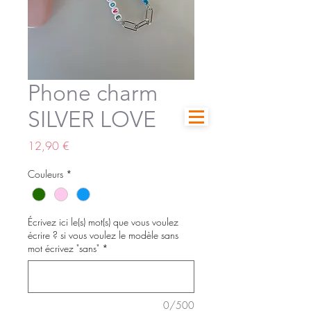
Phone charm
SILVER LOVE
Prix
12,90 €
Couleurs
*
Écrivez ici le(s) mot(s) que vous voulez
écrire ? si vous voulez le modèle sans
mot écrivez "sans"
*
0/500