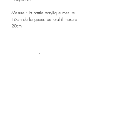
Mesure : la partie acrylique mesure
16cm de longueur. au total il mesure
20cm
Recevez des promotions
exclusives et les dernières
nouvelles
Souscrire
Demandes spéciales