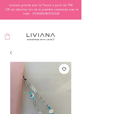
Livraison gratuite pour la France a partir de 70€
10% de réduction lors de ta première commande avec le
code LIVIANALISBONCLUB