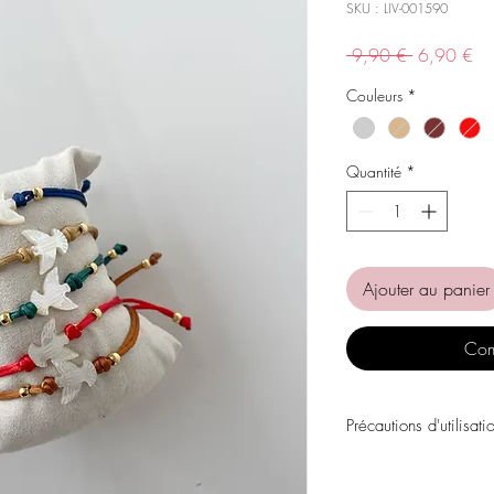
SKU : LIV-001590
Prix
Pri
 9,90 € 
6,90 €
original
pr
Couleurs
*
Quantité
*
Ajouter au panier
Com
Précautions d'utilisati
Évitez tout contact avec
personnels, les parfums