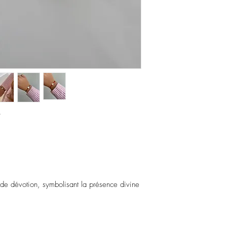
chimiques.
Évitez de dormir avec l
Stockez vos pièces dans
assembler avec des piè
O
 de dévotion, symbolisant la présence divine