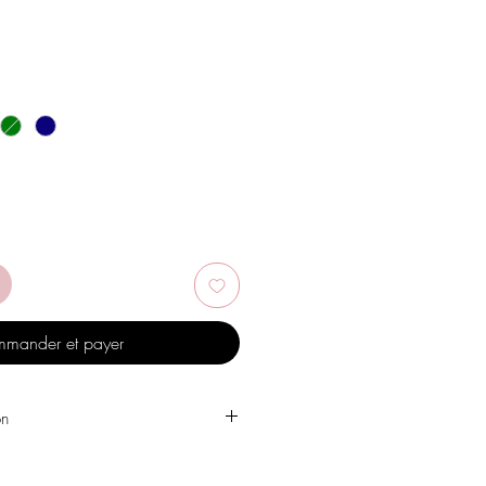
x
omotionnel
mander et payer
on
 l'eau, les produits de soins
, l'alcool ou d'autres produits