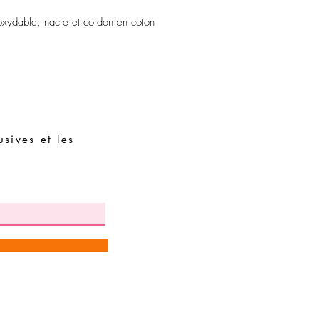
oxydable, nacre et cordon en coton
sives et les
Demandes spéciales
Guide des tailles
Termes et conditions
Contacts