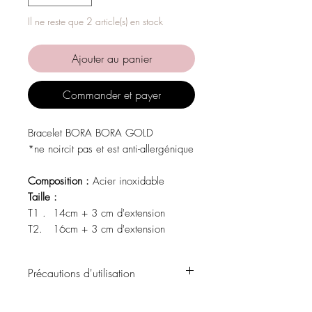
Il ne reste que 2 article(s) en stock
Ajouter au panier
Commander et payer
Bracelet BORA BORA GOLD
*ne noircit pas et est anti-allergénique
Composition :
Acier inoxidable
Taille :
T1 . 14cm + 3 cm d'extension
T2. 16cm + 3 cm d'extension
Précautions d'utilisation
Évitez tout contact avec l'eau, les