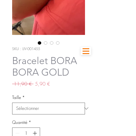
SKU : LIV-001455
Bracelet BORA
BORA GOLD
Prix
Prix
 11,90 € 
5,90 €
original
promotionnel
Taille
*
Quantité
*