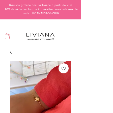
Livraison gratuite pour la France a partir de 70€
10% de réduction lors de ta première commande avec le
code LIVIANALISBONCLUB