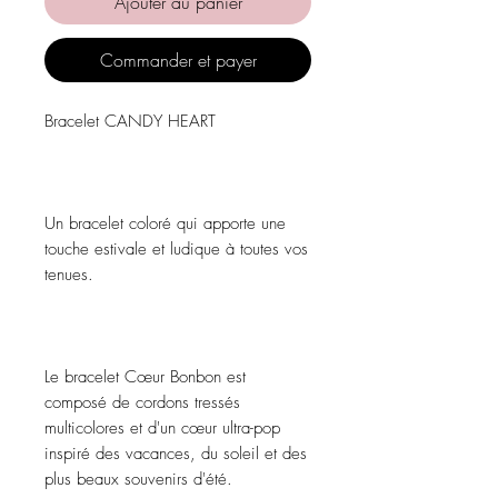
Ajouter au panier
Commander et payer
Bracelet CANDY HEART
Un bracelet coloré qui apporte une
touche estivale et ludique à toutes vos
tenues.
Le bracelet Cœur Bonbon est
composé de cordons tressés
multicolores et d'un cœur ultra-pop
inspiré des vacances, du soleil et des
plus beaux souvenirs d'été.