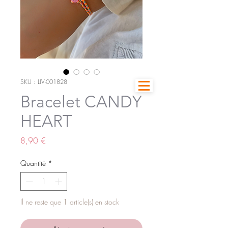
SKU : LIV-001828
Bracelet CANDY
HEART
Prix
8,90 €
Quantité
*
Il ne reste que 1 article(s) en stock