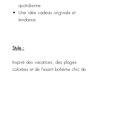
quotidienne
Une idée cadeau originale et
tendance
Style :
Inspiré des vacances, des plages
colorées et de l'esprit bohème chic de
l'été.
Précautions d'utilisation
Évitez tout contact avec l'eau, les
produits de soins personnels, les parfums,
l'alcool ou d'autres produits chimiques.
Évitez de dormir avec les bijoux.
Recevez des promotions
Stockez vos pièces dans un endroit sec
exclusives et les dernières