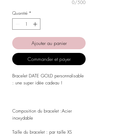
0/500
Quantité
*
Ajouter au panier
Commander et payer
Bracelet DATE GOLD personnalisable
: une super idée cadeau !
Composition du bracelet :
Acier
inoxydable
Taille du bracelet :
par taille XS