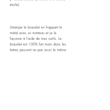
étoile)
J'étampe le bracelet en frappant le
métal avec un marteau et je le
façonne à l'aide de mes outils. Le
bracelet est 100% fait main donc les
lettres peuvent ne pas avoir le même
espace entre elles.
Précautions d'utilisation
Évitez tout contact avec l'eau, les
produits de soins personnels, les parfums,
l'alcool ou d'autres produits chimiques.
Évitez de dormir avec les bijoux.
Recevez des promotions
Stockez vos pièces dans un endroit sec
exclusives et les dernières
et évitez de les assembler avec des
nouvelles