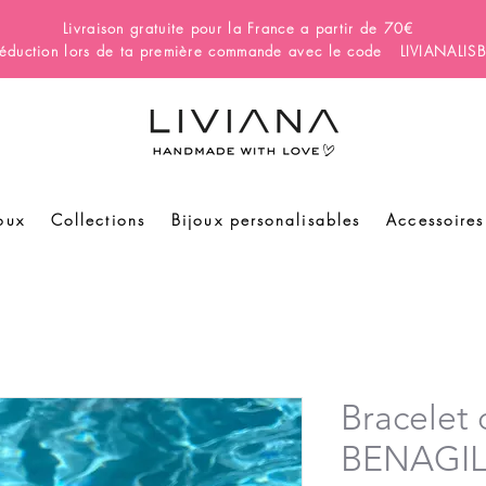
Livraison gratuite pour la France a partir de 70€
éduction lors de ta première commande avec le code LIVIANALI
oux
Collections
Bijoux personalisables
Accessoires
Bracelet 
BENAGIL