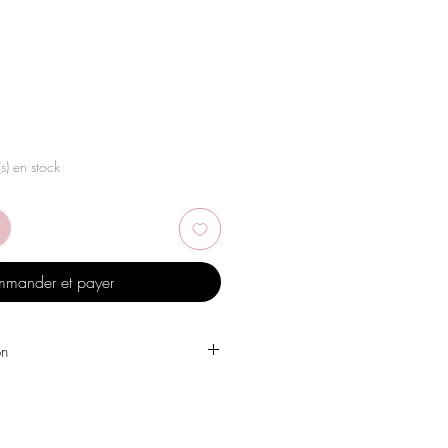
(s) en stock
mander et payer
on
 l'eau, les produits de soins
, l'alcool ou d'autres produits