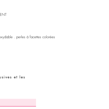
Évitez de dormir avec 
Stockez vos pièces dans
assembler avec des piè
GENT
oxydable . perles à facettes colorées
sives et les
Demandes spéciales
Guide des tailles
Termes et conditions
Contacts