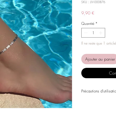
SKU : LIV-000876
Prix
9,90 €
Quantité
*
Il ne reste que 1 article
Ajouter au panier
Com
Précautions d'utilisati
Évitez tout contact avec
personnels, les parfums
chimiques.