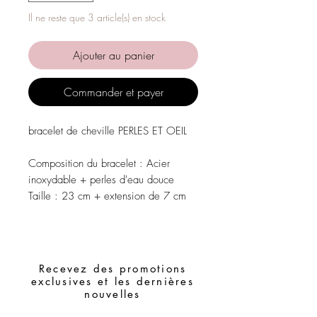
Il ne reste que 3 article(s) en stock
Ajouter au panier
Commander et payer
bracelet de cheville PERLES ET OEIL
Composition du bracelet :
Acier
inoxydable + perles d'eau douce
Taille :
23 cm + extension de 7 cm
Recevez des promotions
exclusives et les dernières
nouvelles