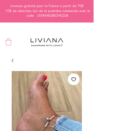
Livraison gratuite pour la France a partir de 70€
10% de réduction lors de ta première commande avec le
code LIVIANALISBONCLUB