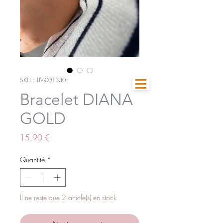
SKU : LIV-001330
Bracelet DIANA
GOLD
Prix
15,90 €
Quantité
*
Il ne reste que 2 article(s) en stock