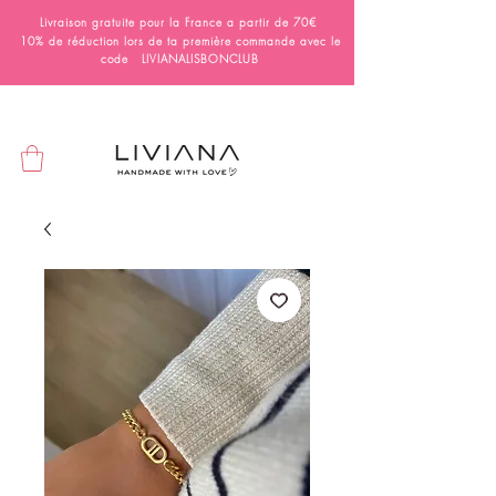
Livraison gratuite pour la France a partir de 70€
10% de réduction lors de ta première commande avec le
code LIVIANALISBONCLUB