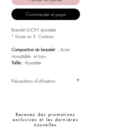
Commander et payer
Bracelet LUCKY ajustable
* Existe en 3 Couleurs
Composition du bracelet
: Acier
inoxydable et tissu
Taille:
Ajustable
Précautions d'utilisation
Évitez tout contact avec l'eau, les
produits de soins personnels, les parfums,
l'alcool ou d'autres produits chimiques.
Évitez de dormir avec les morceaux.
Recevez des promotions
Stockez vos pièces dans un endroit sec
exclusives et les dernières
et évitez de les assembler avec des
nouvelles
pièces facilement oxydables.