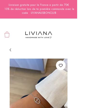
Livraison gratuite pour la France a partir de 70€
10% de réduction lors de ta première commande avec le
code LIVIANALISBONCLUB