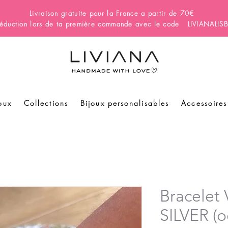
Livraison gratuite pour la France a partir de 70€
éduction lors de ta première commande avec le code LIVIANALI
oux
Collections
Bijoux personalisables
Accessoires
Bracele
SILVER (oe