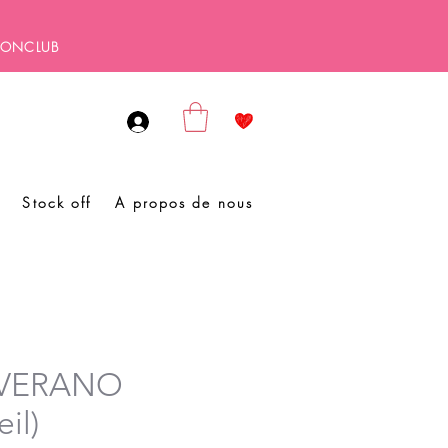
SBONCLUB
Stock off
A propos de nous
t VERANO
il)