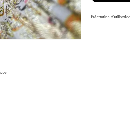
Précaution d'utilisatio
Évitez tout contact avec
personnels, les parfums
chimiques.
Évitez de dormir avec l
Stockez vos pièces dans
assembler avec des piè
ique