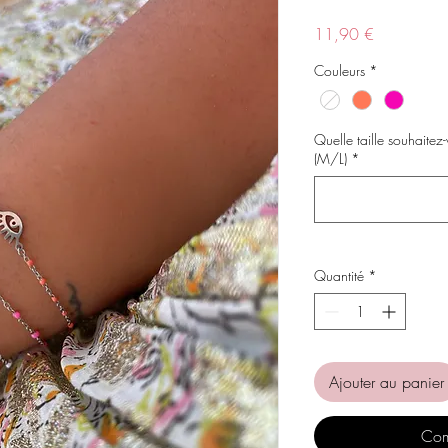
Prix
11,90 €
Couleurs
*
Quelle taille souhaitez-
(M/L)
*
Quantité
*
Ajouter au panier
Com