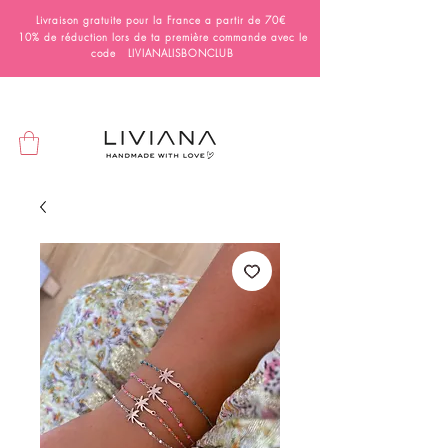
Livraison gratuite pour la France a partir de 70€
10% de réduction lors de ta première commande avec le
code LIVIANALISBONCLUB