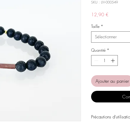
SKU : LIV-000549
Prix
12,90 €
Taille
*
Sélectionner
Quantité
*
Ajouter au panier
Com
Précautions d'utilisati
Évitez tout contact avec