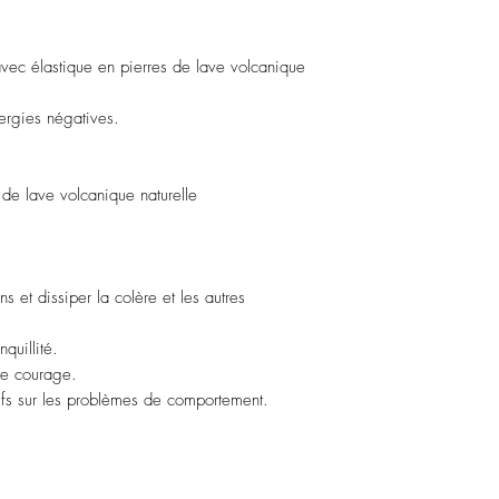
personnels, les parfums
chimiques.
Évitez de dormir avec l
 élastique en pierres de lave volcanique
Stockez vos pièces dans
assembler avec des piè
ergies négatives.
s de lave volcanique naturelle
s et dissiper la colère et les autres
nquillité.
le courage.
ifs sur les problèmes de comportement.