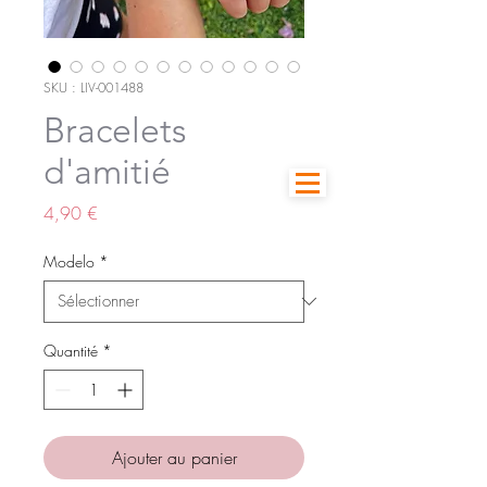
SKU : LIV-001488
Bracelets
d'amitié
Prix
4,90 €
Modelo
*
Quantité
*
Ajouter au panier