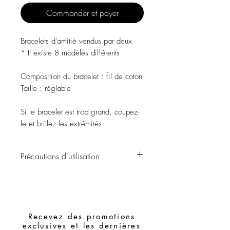
Commander et payer
Bracelets d'amitié vendus par deux
* Il existe 8 modèles différents
Composition du bracelet : fil de coton
Taille : réglable
Si le bracelet est trop grand, coupez-
le et brûlez les extrémités.
Précautions d'utilisation
Évitez tout contact avec l'eau, les
produits de soins personnels, les parfums,
l'alcool ou d'autres produits chimiques.
Évitez de dormir avec les bijoux.
Recevez des promotions
Stockez vos pièces dans un endroit sec
exclusives et les dernières
et évitez de les assembler avec des